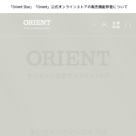
ス
「Orient Star」「Orient」公式オンラインストアの販売機能移管について
キ
ッ
会員
プ
特典
し
て
コ
ン
テ
ン
ツ
に
移
動
す
る