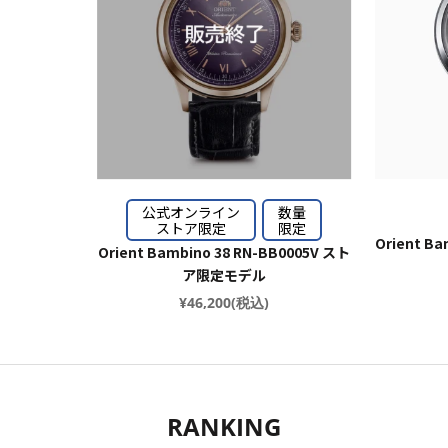
公式オンライン
数量
ストア限定
限定
Orient B
Orient Bambino 38 RN-BB0005V スト
ア限定モデル
¥46,200(税込)
RANKING