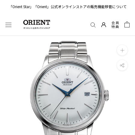
ス
「Orient Star」「Orient」公式オンラインストアの販売機能移管について
キ
ッ
会員
プ
特典
し
て
コ
ン
テ
ン
ツ
に
移
動
す
る